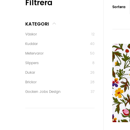
Filtrera
Sortera
KATEGORI
Väskor
12
Kuddar
40
Metervaror
50
Slippers
8
Dukar
26
Brickor
28
Gocken Jobs Design
37