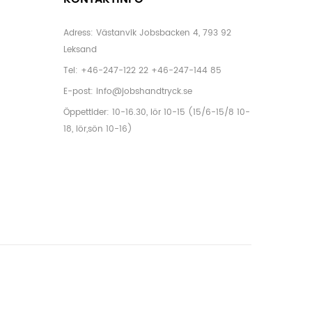
Adress: Västanvik Jobsbacken 4, 793 92
Leksand
Tel:
+46-247-122 22
+46-247-144 85
E-post:
info@jobshandtryck.se
Öppettider: 10-16.30, lör 10-15 (15/6-15/8 10-
18, lör,sön 10-16)