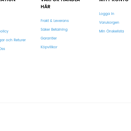
HÄR
Logga In
Frakt & Leverans
Varukorgen
Säker Betalning
olicy
Min Önskelista
Garantier
gar och Returer
Köpvillkor
Oss