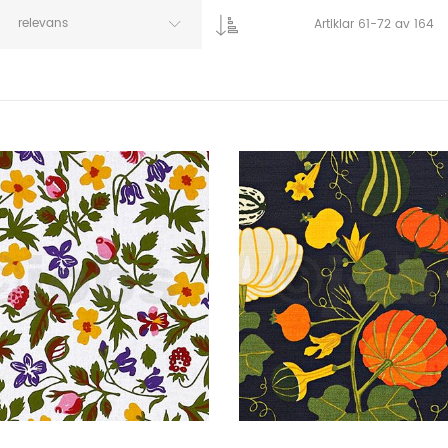
relevans
Artiklar
61
-
72
av
164