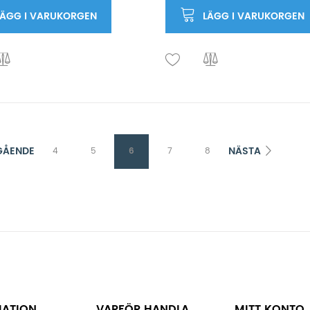
LÄGG I VARUKORGEN
LÄGG I VARUKORGEN
GÅENDE
NÄSTA
4
5
6
7
8
MATION
VARFÖR HANDLA
MITT KONTO