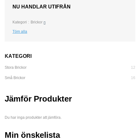
NU HANDLAR UTIFRÅN
Kategori
Brickor
Töm alla
KATEGORI
Stora Brickor
12
Små Brickor
16
Jämför Produkter
Du har inga produkter att jämföra.
Min önskelista