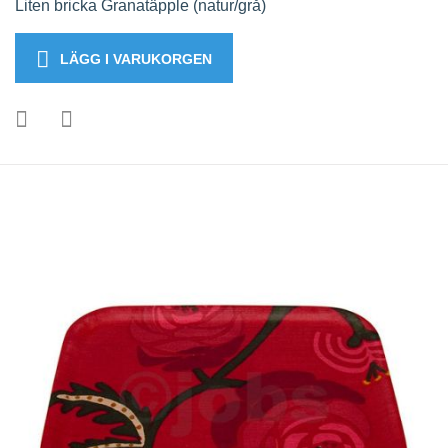
Liten bricka Granatäpple (natur/grå)
LÄGG I VARUKORGEN