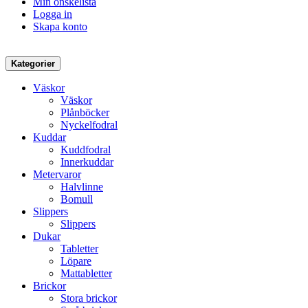
Min önskelista
Logga in
Skapa konto
Kategorier
Väskor
Väskor
Plånböcker
Nyckelfodral
Kuddar
Kuddfodral
Innerkuddar
Metervaror
Halvlinne
Bomull
Slippers
Slippers
Dukar
Tabletter
Löpare
Mattabletter
Brickor
Stora brickor