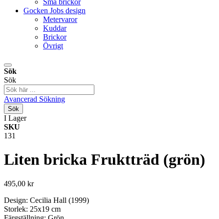
Små brickor
Gocken Jobs design
Metervaror
Kuddar
Brickor
Övrigt
Sök
Sök
Avancerad Sökning
Sök
I Lager
SKU
131
Liten bricka Fruktträd (grön)
495,00 kr
Design: Cecilia Hall (1999)
Storlek: 25x19 cm
Färgställning: Grön