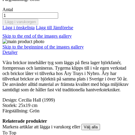
Antal
Lägg i varukorgen
Lägg i önskelista
Lägg till Jämförelse
Skip to the end of the images gallery
Skip to the beginning of the images gallery
Detaljer
Våra brickor innehåller tyg som läggs på flera lager björkfanér,
formpressas och lamineras. Tygerna klipps till i vår egen verkstad
och brickor låter vi tillverka hos Åry Trays i Nybro. Åry har
tillverkat brickor av björkträ på samma plats i Sverige i över 50 år.
De använder alltid material av främsta kvalitet med höga miljökrav
samtidigt som de håller fast vid traditionella hantverkstekniker.
Design: Cecilia Hall (1999)
Storlek: 25x19 cm
Färgställning: Grön
Relaterade produkter
Markera artiklar att lägga i varukorg eller
Välj alla
To Top