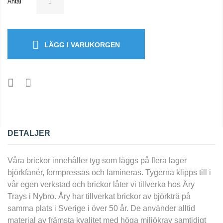
Antal
LÄGG I VARUKORGEN
DETALJER
Våra brickor innehåller tyg som läggs på flera lager
björkfanér, formpressas och lamineras. Tygerna klipps till i
vår egen verkstad och brickor låter vi tillverka hos Åry
Trays i Nybro. Åry har tillverkat brickor av björkträ på
samma plats i Sverige i över 50 år. De använder alltid
material av främsta kvalitet med höga miljökrav samtidigt