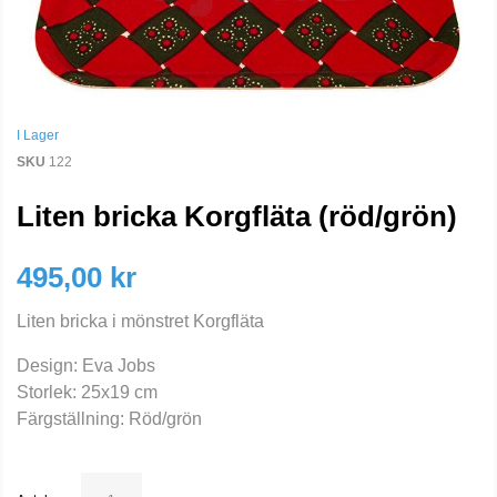
I Lager
SKU
122
Liten bricka Korgfläta (röd/grön)
495,00 kr
Liten bricka i mönstret Korgfläta
Design: Eva Jobs
Storlek: 25x19 cm
Färgställning: Röd/grön