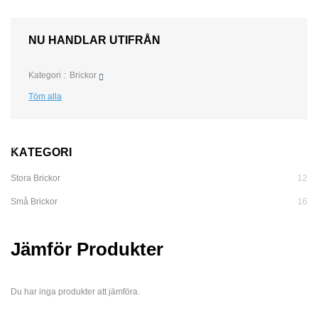
NU HANDLAR UTIFRÅN
Kategori
Brickor
Töm alla
KATEGORI
Stora Brickor
12
Små Brickor
16
Jämför Produkter
Du har inga produkter att jämföra.