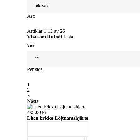
Asc
Artiklar
1
-
12
av
26
Visa som
Rutnät
Lista
Visa
Per sida
1
2
3
Nästa
495,00 kr
Liten bricka Löjtnantshjärta
LÄGG I VARUKORGEN