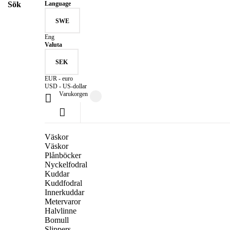
Sök
Language
SWE
Eng
Valuta
SEK
EUR - euro
USD - US-dollar
Varukorgen
Väskor
Väskor
Plånböcker
Nyckelfodral
Kuddar
Kuddfodral
Innerkuddar
Metervaror
Halvlinne
Bomull
Slippers