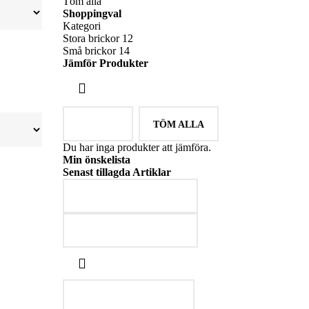
Töm alla
Shoppingval
Kategori
Stora brickor
12
Små brickor
14
Jämför Produkter
JÄMFÖR
TÖM ALLA
Du har inga produkter att jämföra.
Min önskelista
Senast tillagda Artiklar
LÄGG I VARUKORGEN
LÄGG I VARUKORGEN
GÅ TILL ÖNSKELISTA