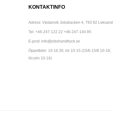
KONTAKTINFO
Adress: Västanvik Jobsbacken 4, 793 92 Leksand
Tel:
+46-247-122 22
+46-247-144 85
E-post:
info@jobshandtryck.se
Öppettider: 10-16.30, lör 10-15 (15/6-15/8 10-18,
lör,sön 10-16)