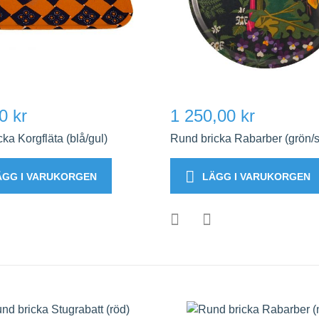
0 kr
1 250,00 kr
cka Korgfläta (blå/gul)
Rund bricka Rabarber (grön/s
ÄGG I VARUKORGEN
LÄGG I VARUKORGEN