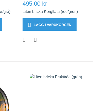
495,00 kr
ur/grå)
Liten bricka Korgfläta (röd/grön)
LÄGG I VARUKORGEN