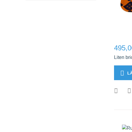
495,0
Liten bri
L