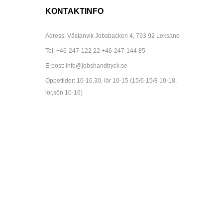
KONTAKTINFO
Adress: Västanvik Jobsbacken 4, 793 92 Leksand
Tel:
+46-247-122 22
+46-247-144 85
E-post:
info@jobshandtryck.se
Öppettider: 10-16.30, lör 10-15 (15/6-15/8 10-18,
lör,sön 10-16)