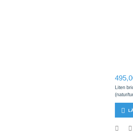
495,0
Liten br
(natur/tu
L