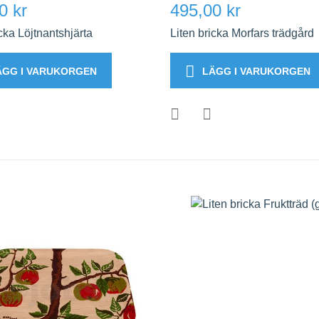
0 kr
495,00 kr
icka Löjtnantshjärta
Liten bricka Morfars trädgård
ÄGG I VARUKORGEN
LÄGG I VARUKORGEN