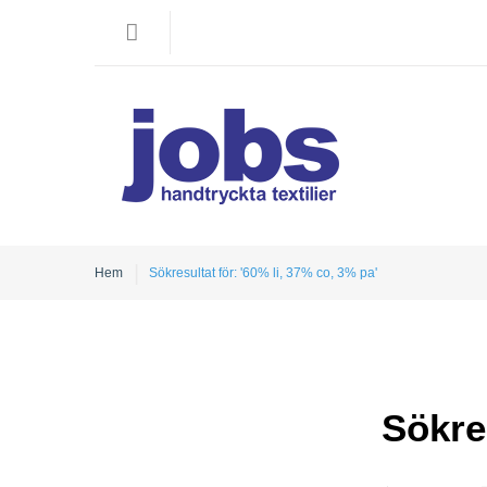
Hem
Sökresultat för: '60% li, 37% co, 3% pa'
Sökres