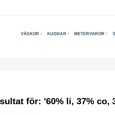
VÄSKOR
KUDDAR
METERVAROR
ultat för: '60% li, 37% co,