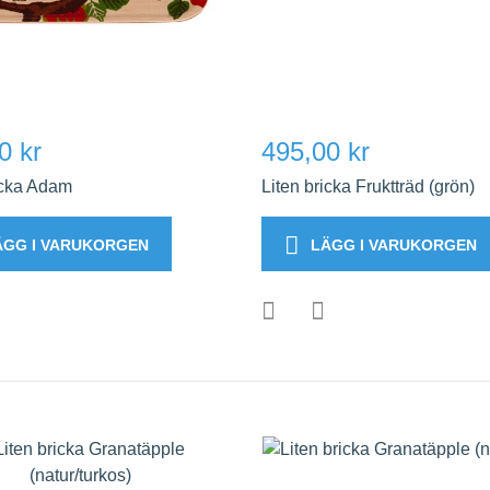
0 kr
495,00 kr
icka Adam
Liten bricka Fruktträd (grön)
ÄGG I VARUKORGEN
LÄGG I VARUKORGEN