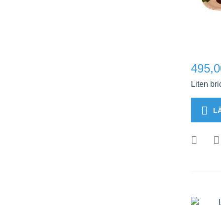
495,0
Liten br
L