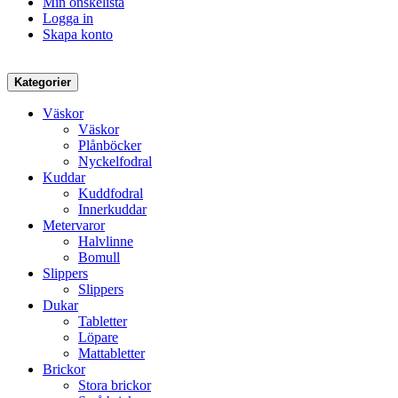
Min önskelista
Logga in
Skapa konto
Kategorier
Väskor
Väskor
Plånböcker
Nyckelfodral
Kuddar
Kuddfodral
Innerkuddar
Metervaror
Halvlinne
Bomull
Slippers
Slippers
Dukar
Tabletter
Löpare
Mattabletter
Brickor
Stora brickor