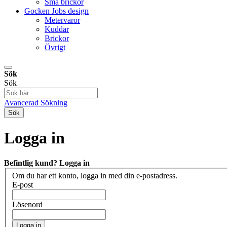
Små brickor
Gocken Jobs design
Metervaror
Kuddar
Brickor
Övrigt
Sök
Sök
Avancerad Sökning
Sök
Logga in
Befintlig kund? Logga in
Om du har ett konto, logga in med din e-postadress.
E-post
Lösenord
Logga in