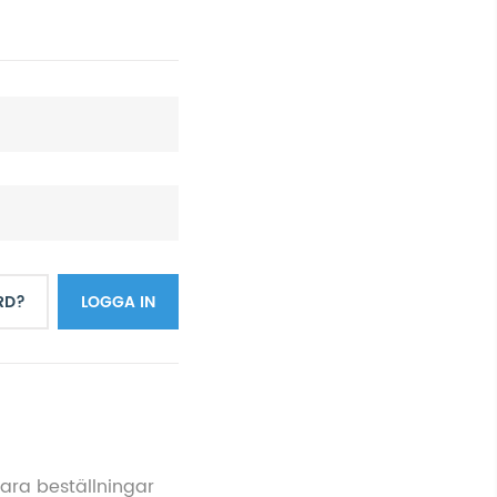
RD?
LOGGA IN
para beställningar