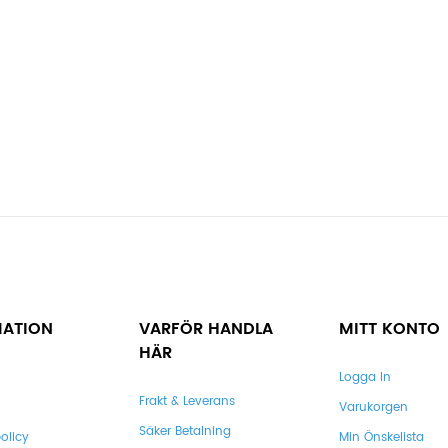
MATION
VARFÖR HANDLA
MITT KONTO
HÄR
Logga In
Frakt & Leverans
Varukorgen
Säker Betalning
olicy
Min Önskelista