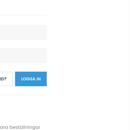
RD?
LOGGA IN
para beställningar