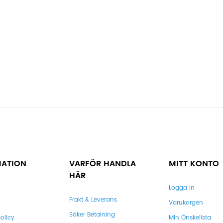
MATION
VARFÖR HANDLA
MITT KONTO
HÄR
Logga In
Frakt & Leverans
Varukorgen
Säker Betalning
olicy
Min Önskelista