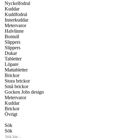
Nyckelfodral
Kuddar
Kuddfodral
Innerkuddar
Metervaror
Halvlinne
Bomull
Slippers
Slippers
Dukar
Tabletter
Löpare
Mattabletter
Brickor
Stora brickor
Små brickor
Gocken Jobs design
Metervaror
Kuddar
Brickor
Övrigt
Sök
Sök