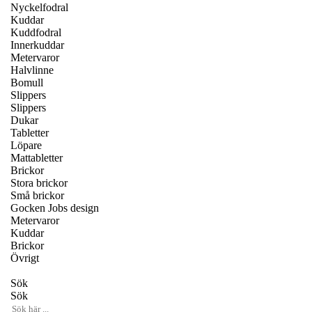
Nyckelfodral
Kuddar
Kuddfodral
Innerkuddar
Metervaror
Halvlinne
Bomull
Slippers
Slippers
Dukar
Tabletter
Löpare
Mattabletter
Brickor
Stora brickor
Små brickor
Gocken Jobs design
Metervaror
Kuddar
Brickor
Övrigt
Sök
Sök