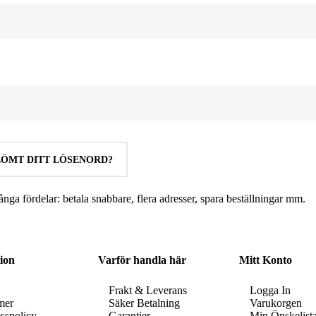
ÖMT DITT LÖSENORD?
nga fördelar: betala snabbare, flera adresser, spara beställningar mm.
ion
Varför handla här
Mitt Konto
Frakt & Leverans
Logga In
mer
Säker Betalning
Varukorgen
sspolicy
Garantier
Min Önskelist