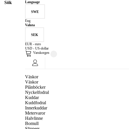
Sök
Language
SWE
Eng
Valuta
SEK
EUR - euro
USD - US-dollar
Varukorgen
Väskor
Väskor
Plånböcker
Nyckelfodral
Kuddar
Kuddfodral
Innerkuddar
Metervaror
Halvlinne
Bomull
Slippers