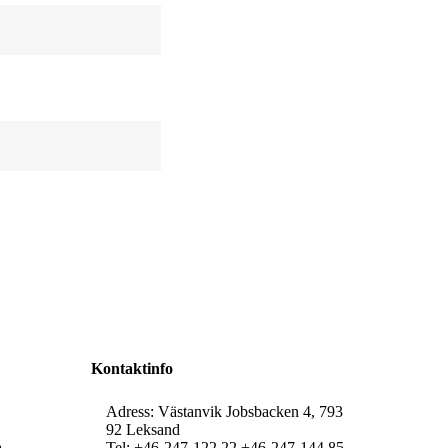
Kontaktinfo
Adress: Västanvik Jobsbacken 4, 793
92 Leksand
a
Tel:
+46-247-122 22
+46-247-144 85