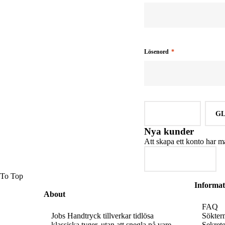
Lösenord
LOGGA IN
GL
Nya kunder
Att skapa ett konto har må
SKAPA KONTO
To Top
Informat
About
FAQ
Jobs Handtryck tillverkar tidlösa
Sökter
klassiska tyger, utan att snegla på vare
Sekrete