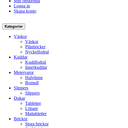
Min önskelista
Logga in
Skapa konto
Kategorier
Väskor
Väskor
Plånböcker
Nyckelfodral
Kuddar
Kuddfodral
Innerkuddar
Metervaror
Halvlinne
Bomull
Slippers
Slippers
Dukar
Tabletter
Löpare
Mattabletter
Brickor
Stora brickor