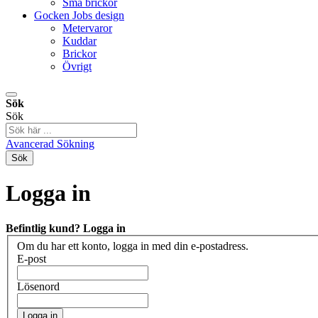
Små brickor
Gocken Jobs design
Metervaror
Kuddar
Brickor
Övrigt
Sök
Sök
Avancerad Sökning
Sök
Logga in
Befintlig kund? Logga in
Om du har ett konto, logga in med din e-postadress.
E-post
Lösenord
Logga in