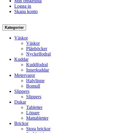
Min önskelista
Logga in
Skapa konto
Kategorier
Väskor
Väskor
Plånböcker
Nyckelfodral
Kuddar
Kuddfodral
Innerkuddar
Metervaror
Halvlinne
Bomull
Slippers
Slippers
Dukar
Tabletter
Löpare
Mattabletter
Brickor
Stora brickor