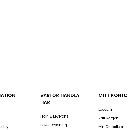
MATION
VARFÖR HANDLA
MITT KONTO
HÄR
Logga In
Frakt & Leverans
Varukorgen
Säker Betalning
olicy
Min Önskelista