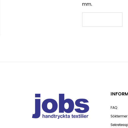
mm.
SKAPA KONTO
INFOR
FAQ
Söktermer
Sekretessp