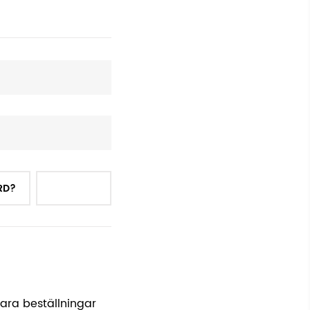
RD?
LOGGA IN
para beställningar