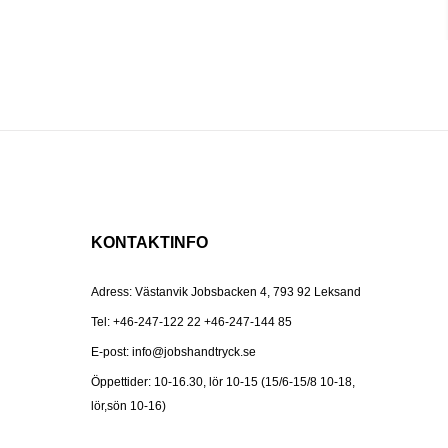
KONTAKTINFO
Adress: Västanvik Jobsbacken 4, 793 92 Leksand
Tel:
+46-247-122 22
+46-247-144 85
E-post:
info@jobshandtryck.se
Öppettider: 10-16.30, lör 10-15 (15/6-15/8 10-18,
lör,sön 10-16)