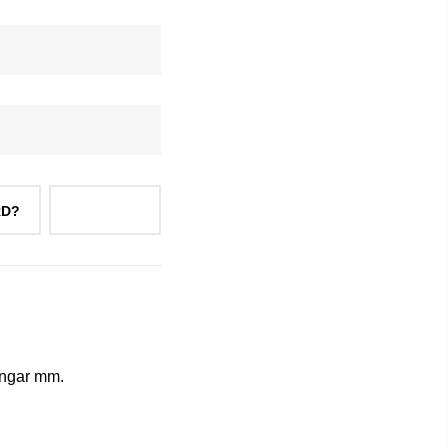
RD?
LOGGA IN
ningar mm.