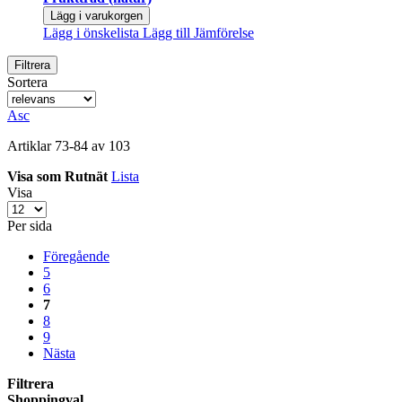
Lägg i varukorgen
Lägg i önskelista
Lägg till Jämförelse
Filtrera
Sortera
Asc
Artiklar
73
-
84
av
103
Visa som
Rutnät
Lista
Visa
Per sida
Föregående
5
6
7
8
9
Nästa
Filtrera
Shoppingval