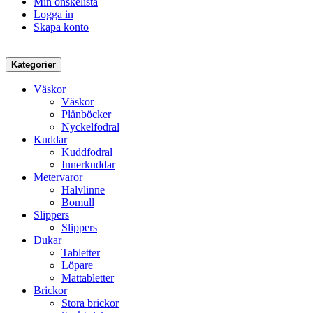
Min önskelista
Logga in
Skapa konto
Kategorier
Väskor
Väskor
Plånböcker
Nyckelfodral
Kuddar
Kuddfodral
Innerkuddar
Metervaror
Halvlinne
Bomull
Slippers
Slippers
Dukar
Tabletter
Löpare
Mattabletter
Brickor
Stora brickor