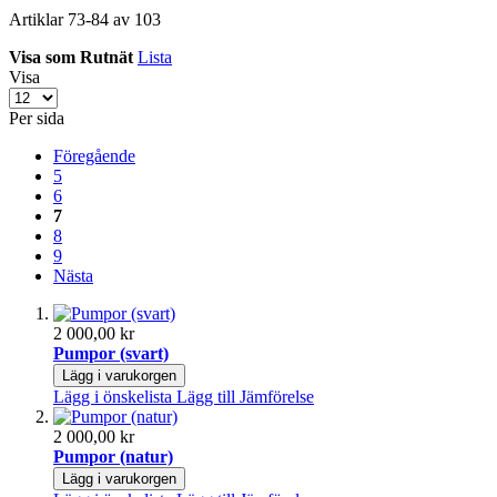
Artiklar
73
-
84
av
103
Visa som
Rutnät
Lista
Visa
Per sida
Föregående
5
6
7
8
9
Nästa
2 000,00 kr
Pumpor (svart)
Lägg i varukorgen
Lägg i önskelista
Lägg till Jämförelse
2 000,00 kr
Pumpor (natur)
Lägg i varukorgen