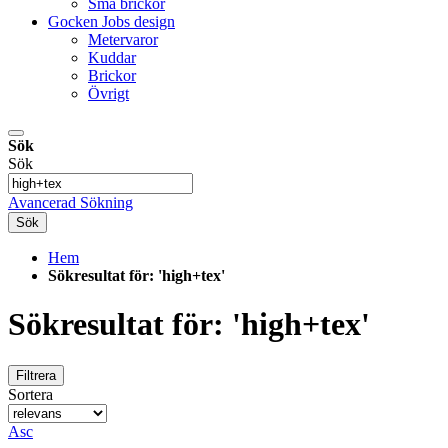
Små brickor
Gocken Jobs design
Metervaror
Kuddar
Brickor
Övrigt
Sök
Sök
Avancerad Sökning
Sök
Hem
Sökresultat för: 'high+tex'
Sökresultat för: 'high+tex'
Filtrera
Sortera
Asc