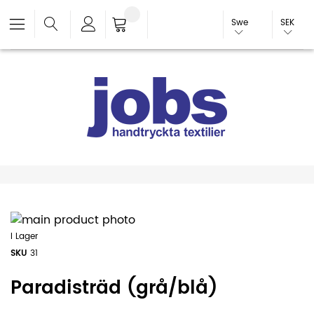
Swe
SEK
I Lager
SKU
31
Paradisträd (grå/blå)