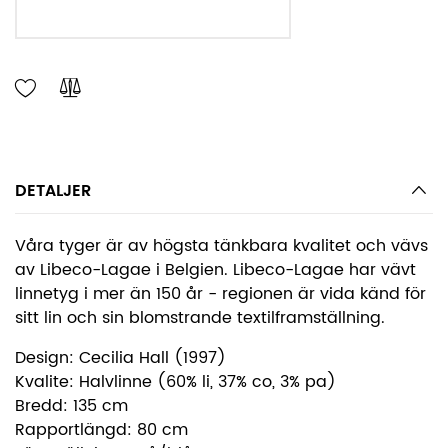
LÄGG I VARUKORGEN
DETALJER
Våra tyger är av högsta tänkbara kvalitet och vävs
av Libeco-Lagae i Belgien. Libeco-Lagae har vävt
linnetyg i mer än 150 år - regionen är vida känd för
sitt lin och sin blomstrande textilframställning.
Design: Cecilia Hall (1997)
Kvalite: Halvlinne (60% li, 37% co, 3% pa)
Bredd: 135 cm
Rapportlängd: 80 cm