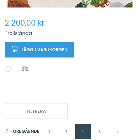
2 200,00 kr
Trollslända
LÄGG I VARUKORGEN
FILTRERA
FÖREGÅENDE
3
4
5
6
7