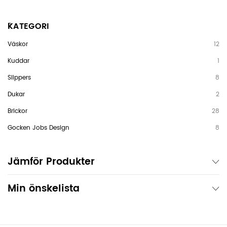
KATEGORI
Väskor
12
Kuddar
1
Slippers
8
Dukar
2
Brickor
28
Gocken Jobs Design
8
Jämför Produkter
Min önskelista