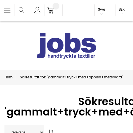
Swe
SEK
Hem
Sökresultat för: 'gammalt+tryck+med+äpplen+metervara'
Sökresulta
'gammalt+tryck+med+ä