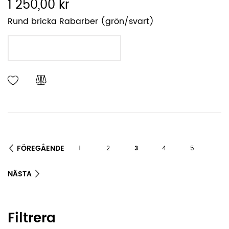
1 250,00 kr
Rund bricka Rabarber (grön/svart)
LÄGG I VARUKORGEN
FÖREGÅENDE
1
2
3
4
5
NÄSTA
Filtrera