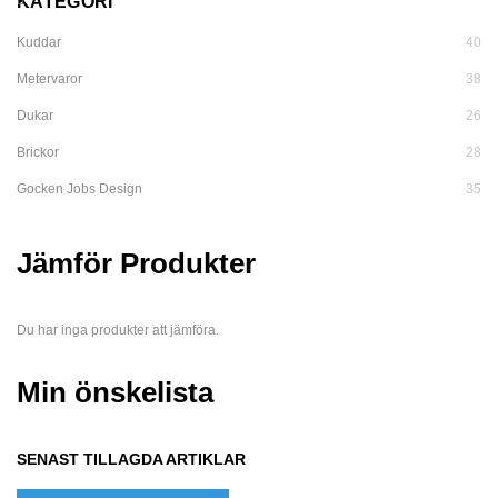
KATEGORI
Kuddar
40
Metervaror
38
Dukar
26
Brickor
28
Gocken Jobs Design
35
Jämför Produkter
Du har inga produkter att jämföra.
Min önskelista
SENAST TILLAGDA ARTIKLAR