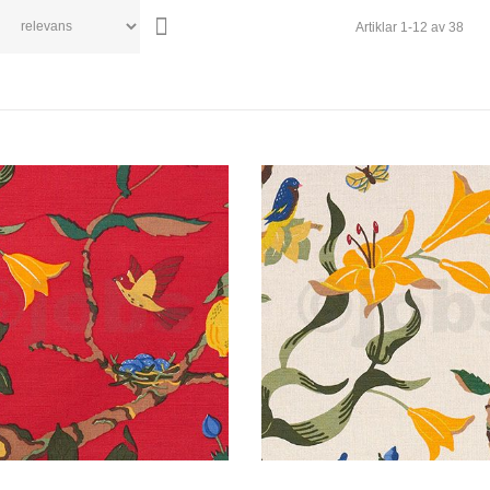
Artiklar
1
-
12
av
38