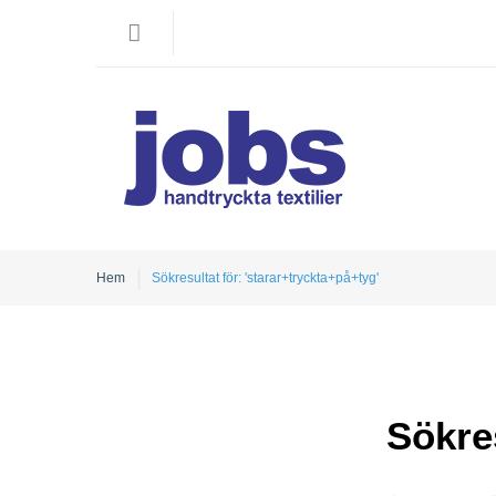
Hem
Sökresultat för: 'starar+tryckta+på+tyg'
Sökres