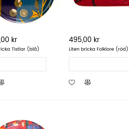
,00 kr
495,00 kr
icka Tistlar (blå)
Liten bricka Folklore (röd)
LÄGG I VARUKORGEN
LÄGG I VARUKORGEN