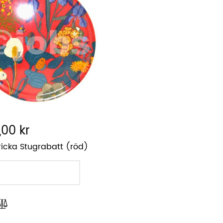
,00 kr
icka Stugrabatt (röd)
LÄGG I VARUKORGEN