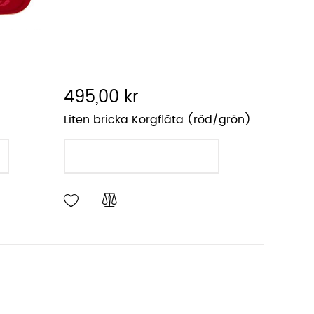
495,00 kr
Liten bricka Korgfläta (röd/grön)
LÄGG I VARUKORGEN