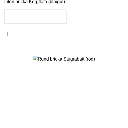
Liten bricka Korgfläta (blå/gul)
LÄGG I VARUKORGEN