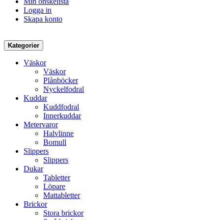
Min önskelista
Logga in
Skapa konto
Kategorier
Väskor
Väskor
Plånböcker
Nyckelfodral
Kuddar
Kuddfodral
Innerkuddar
Metervaror
Halvlinne
Bomull
Slippers
Slippers
Dukar
Tabletter
Löpare
Mattabletter
Brickor
Stora brickor