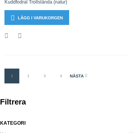
Kuddfodral Trollslända (natur)
LÄGG I VARUKORGEN
NÄSTA
1
2
3
4
Filtrera
KATEGORI