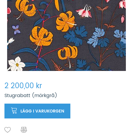
2 200,00 kr
Stugrabatt (mörkgrå)
LÄGG I VARUKORGEN