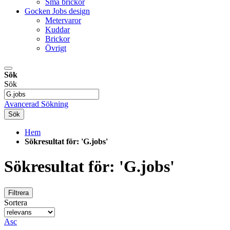
Små brickor
Gocken Jobs design
Metervaror
Kuddar
Brickor
Övrigt
Sök
Sök
Avancerad Sökning
Sök
Hem
Sökresultat för: 'G.jobs'
Sökresultat för: 'G.jobs'
Filtrera
Sortera
Asc