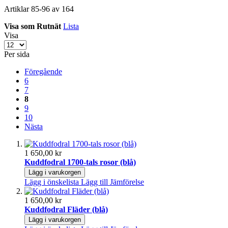
Artiklar
85
-
96
av
164
Visa som
Rutnät
Lista
Visa
Per sida
Föregående
6
7
8
9
10
Nästa
1 650,00 kr
Kuddfodral 1700-tals rosor (blå)
Lägg i varukorgen
Lägg i önskelista
Lägg till Jämförelse
1 650,00 kr
Kuddfodral Fläder (blå)
Lägg i varukorgen