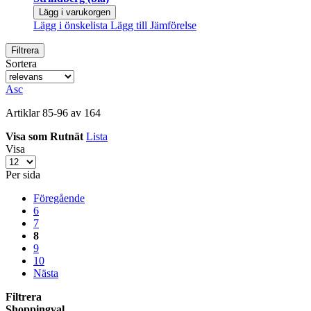
Lägg i varukorgen
Lägg i önskelista
Lägg till Jämförelse
Filtrera
Sortera
Asc
Artiklar
85
-
96
av
164
Visa som
Rutnät
Lista
Visa
Per sida
Föregående
6
7
8
9
10
Nästa
Filtrera
Shoppingval