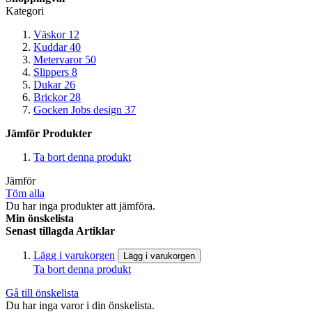
Kategori
Väskor
12
Kuddar
40
Metervaror
50
Slippers
8
Dukar
26
Brickor
28
Gocken Jobs design
37
Jämför Produkter
Ta bort denna produkt
Jämför
Töm alla
Du har inga produkter att jämföra.
Min önskelista
Senast tillagda Artiklar
Lägg i varukorgen
Lägg i varukorgen
Ta bort denna produkt
Gå till önskelista
Du har inga varor i din önskelista.