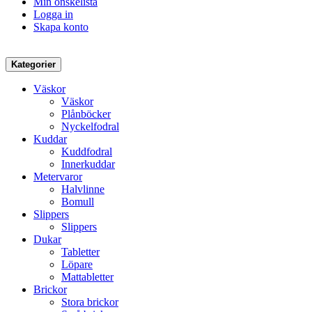
Min önskelista
Logga in
Skapa konto
Kategorier
Väskor
Väskor
Plånböcker
Nyckelfodral
Kuddar
Kuddfodral
Innerkuddar
Metervaror
Halvlinne
Bomull
Slippers
Slippers
Dukar
Tabletter
Löpare
Mattabletter
Brickor
Stora brickor