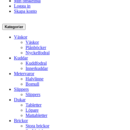
Min önskelista
Logga in
Skapa konto
Kategorier
Väskor
Väskor
Plånböcker
Nyckelfodral
Kuddar
Kuddfodral
Innerkuddar
Metervaror
Halvlinne
Bomull
Slippers
Slippers
Dukar
Tabletter
Löpare
Mattabletter
Brickor
Stora brickor