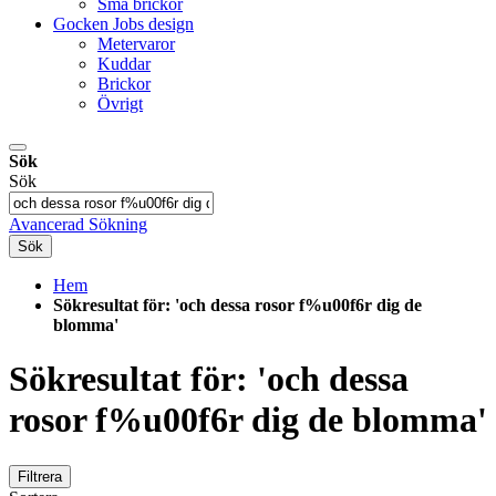
Små brickor
Gocken Jobs design
Metervaror
Kuddar
Brickor
Övrigt
Sök
Sök
Avancerad Sökning
Sök
Hem
Sökresultat för: 'och dessa rosor f%u00f6r dig de
blomma'
Sökresultat för: 'och dessa
rosor f%u00f6r dig de blomma'
Filtrera