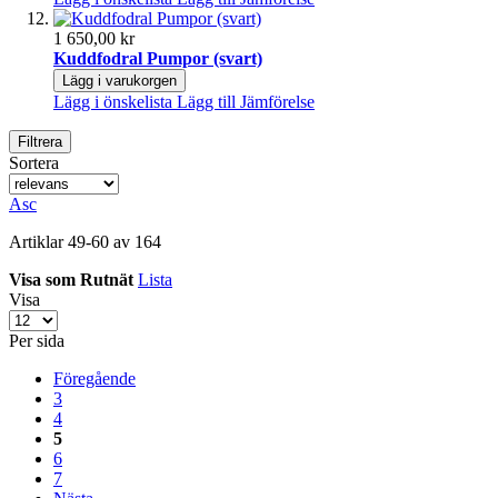
1 650,00 kr
Kuddfodral Pumpor (svart)
Lägg i varukorgen
Lägg i önskelista
Lägg till Jämförelse
Filtrera
Sortera
Asc
Artiklar
49
-
60
av
164
Visa som
Rutnät
Lista
Visa
Per sida
Föregående
3
4
5
6
7