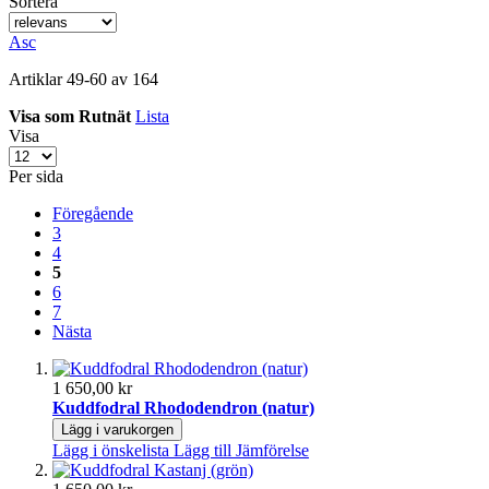
Sortera
Asc
Artiklar
49
-
60
av
164
Visa som
Rutnät
Lista
Visa
Per sida
Föregående
3
4
5
6
7
Nästa
1 650,00 kr
Kuddfodral Rhododendron (natur)
Lägg i varukorgen
Lägg i önskelista
Lägg till Jämförelse