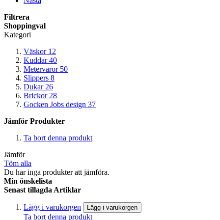
Nästa
Filtrera
Shoppingval
Kategori
Väskor
12
Kuddar
40
Metervaror
50
Slippers
8
Dukar
26
Brickor
28
Gocken Jobs design
37
Jämför Produkter
Ta bort denna produkt
Jämför
Töm alla
Du har inga produkter att jämföra.
Min önskelista
Senast tillagda Artiklar
Lägg i varukorgen
Lägg i varukorgen
Ta bort denna produkt