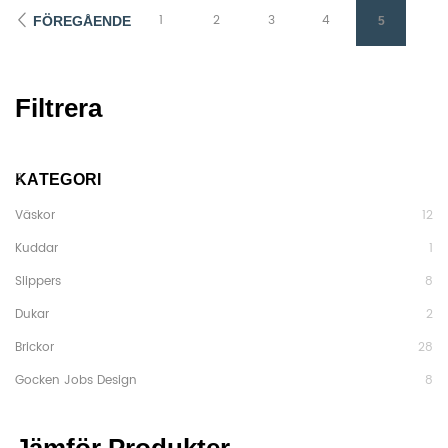
1
2
3
4
FÖREGÅENDE
5
Filtrera
KATEGORI
Väskor
12
Kuddar
1
Slippers
8
Dukar
2
Brickor
28
Gocken Jobs Design
8