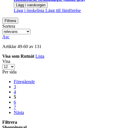
Lägg i varukorgen
Lägg i önskelista
Lägg till Jämförelse
Filtrera
Sortera
Asc
Artiklar
49
-
60
av
131
Visa som
Rutnät
Lista
Visa
Per sida
Föregående
3
4
5
6
7
Nästa
Filtrera
Shoppingval