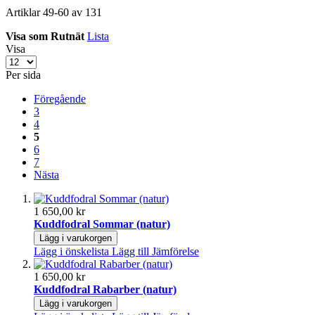
Artiklar
49
-
60
av
131
Visa som
Rutnät
Lista
Visa
Per sida
Föregående
3
4
5
6
7
Nästa
1 650,00 kr
Kuddfodral Sommar (natur)
Lägg i varukorgen
Lägg i önskelista
Lägg till Jämförelse
1 650,00 kr
Kuddfodral Rabarber (natur)
Lägg i varukorgen