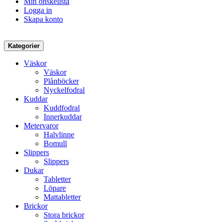
Min önskelista
Logga in
Skapa konto
Kategorier
Väskor
Väskor
Plånböcker
Nyckelfodral
Kuddar
Kuddfodral
Innerkuddar
Metervaror
Halvlinne
Bomull
Slippers
Slippers
Dukar
Tabletter
Löpare
Mattabletter
Brickor
Stora brickor