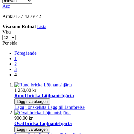
Asc
Artiklar
37
-
42
av
42
Visa som
Rutnät
Lista
Visa
Per sida
Föregående
1
2
3
4
1 250,00 kr
Rund bricka Löjtnantshjärta
Lägg i varukorgen
Lägg i önskelista
Lägg till Jämförelse
900,00 kr
Oval bricka Löjtnantshjärta
Lägg i varukorgen