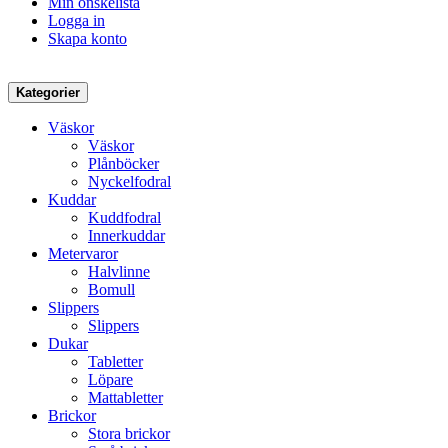
Min önskelista
Logga in
Skapa konto
Kategorier
Väskor
Väskor
Plånböcker
Nyckelfodral
Kuddar
Kuddfodral
Innerkuddar
Metervaror
Halvlinne
Bomull
Slippers
Slippers
Dukar
Tabletter
Löpare
Mattabletter
Brickor
Stora brickor