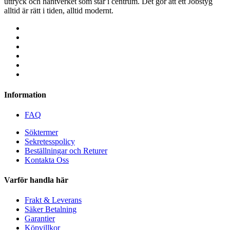
uttryck och hantverket som står i centrum. Det gör att ett Jobstyg
alltid är rätt i tiden, alltid modernt.
Information
FAQ
Söktermer
Sekretesspolicy
Beställningar och Returer
Kontakta Oss
Varför handla här
Frakt & Leverans
Säker Betalning
Garantier
Köpvillkor