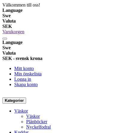
Välkommen till oss!
Language
Swe
Valuta
SEK
Varukorgen
Language
Swe
Valuta
SEK - svensk krona
Mitt konto
Min önskelista
Logga in
Skapa konto
Kategorier
Väskor
Väskor
Plånböcker
Nyckelfodral
Kuddar