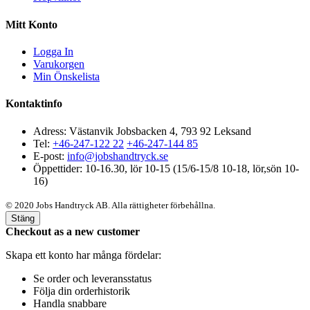
Mitt Konto
Logga In
Varukorgen
Min Önskelista
Kontaktinfo
Adress: Västanvik Jobsbacken 4, 793 92 Leksand
Tel:
+46-247-122 22
+46-247-144 85
E-post:
info@jobshandtryck.se
Öppettider: 10-16.30, lör 10-15 (15/6-15/8 10-18, lör,sön 10-
16)
© 2020 Jobs Handtryck AB. Alla rättigheter förbehållna.
Stäng
Checkout as a new customer
Skapa ett konto har många fördelar:
Se order och leveransstatus
Följa din orderhistorik
Handla snabbare