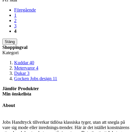
Föregående
1
2
3
4
Stäng
Shoppingval
Kategori
Kuddar
40
Metervaror
4
Dukar
3
Gocken Jobs design
11
Jämför Produkter
Min önskelista
About
Jobs Handtryck tillverkar tidlösa klassiska tyger, utan att snegla på
vare sig mode eller inrednings-trender. Här är det istället konstnärens