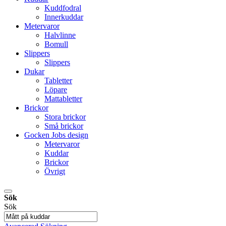
Kuddfodral
Innerkuddar
Metervaror
Halvlinne
Bomull
Slippers
Slippers
Dukar
Tabletter
Löpare
Mattabletter
Brickor
Stora brickor
Små brickor
Gocken Jobs design
Metervaror
Kuddar
Brickor
Övrigt
Sök
Sök