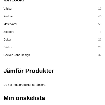
KATEGORI
Väskor
12
Kuddar
40
Metervaror
50
Slippers
8
Dukar
26
Brickor
28
Gocken Jobs Design
37
Jämför Produkter
Du har inga produkter att jämföra.
Min önskelista