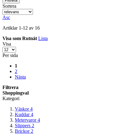
Filtrera
Sortera
Asc
Artiklar
1
-
12
av
16
Visa som
Rutnät
Lista
Visa
Per sida
1
2
Nästa
Filtrera
Shoppingval
Kategori
Väskor
4
Kuddar
4
Metervaror
4
Slippers
2
Brickor
2