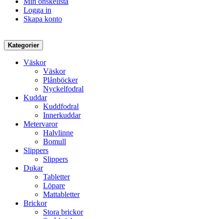
Min önskelista
Logga in
Skapa konto
Kategorier
Väskor
Väskor
Plånböcker
Nyckelfodral
Kuddar
Kuddfodral
Innerkuddar
Metervaror
Halvlinne
Bomull
Slippers
Slippers
Dukar
Tabletter
Löpare
Mattabletter
Brickor
Stora brickor