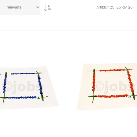
Artiklar
25
-
26
av
26