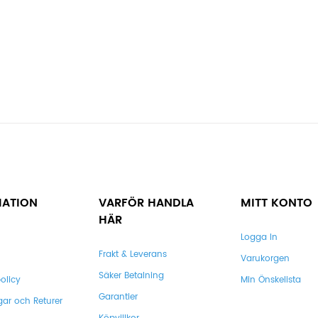
MATION
VARFÖR HANDLA
MITT KONTO
HÄR
Logga In
Frakt & Leverans
Varukorgen
Säker Betalning
olicy
Min Önskelista
Garantier
gar och Returer