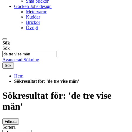
Små brickor
Gocken Jobs design
Metervaror
Kuddar
Brickor
Övrigt
Sök
Sök
Avancerad Sökning
Sök
Hem
Sökresultat för: 'de tre vise män'
Sökresultat för: 'de tre vise
män'
Filtrera
Sortera