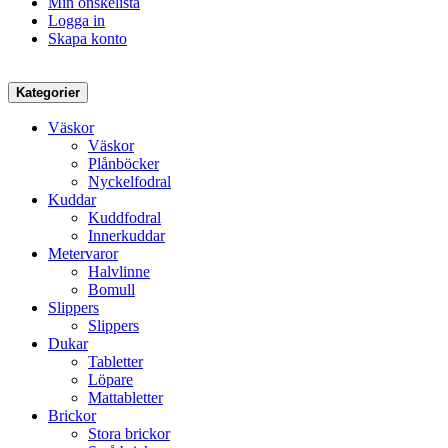
Min önskelista
Logga in
Skapa konto
Kategorier
Väskor
Väskor
Plånböcker
Nyckelfodral
Kuddar
Kuddfodral
Innerkuddar
Metervaror
Halvlinne
Bomull
Slippers
Slippers
Dukar
Tabletter
Löpare
Mattabletter
Brickor
Stora brickor