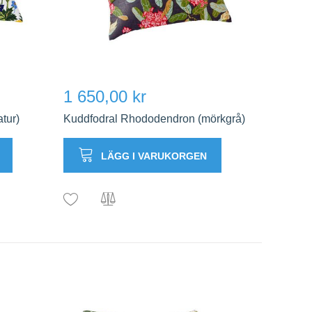
1 650,00 kr
atur)
Kuddfodral Rhododendron (mörkgrå)
LÄGG I VARUKORGEN