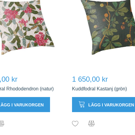
,00 kr
1 650,00 kr
ral Rhododendron (natur)
Kuddfodral Kastanj (grön)
LÄGG I VARUKORGEN
LÄGG I VARUKORGEN