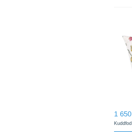
1 650
Kuddfodr