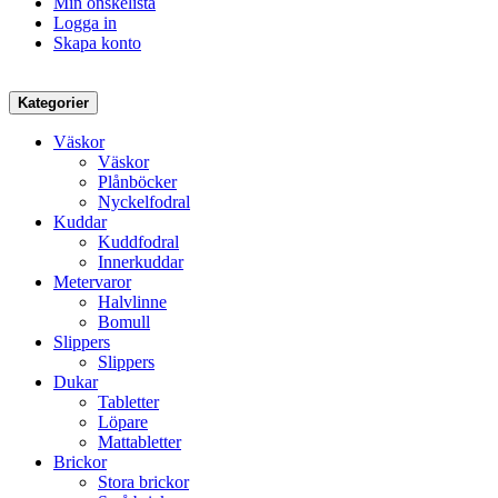
Min önskelista
Logga in
Skapa konto
Kategorier
Väskor
Väskor
Plånböcker
Nyckelfodral
Kuddar
Kuddfodral
Innerkuddar
Metervaror
Halvlinne
Bomull
Slippers
Slippers
Dukar
Tabletter
Löpare
Mattabletter
Brickor
Stora brickor