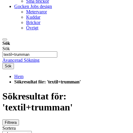
Små brickor
Gocken Jobs design
Metervaror
Kuddar
Brickor
Övrigt
Sök
Sök
Avancerad Sökning
Sök
Hem
Sökresultat för: 'textil+trumman'
Sökresultat för:
'textil+trumman'
Filtrera
Sortera