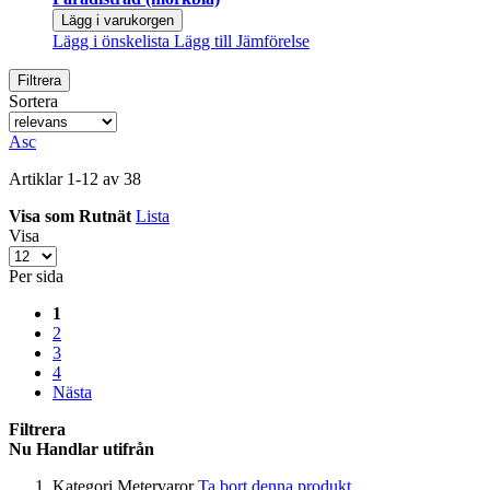
Lägg i varukorgen
Lägg i önskelista
Lägg till Jämförelse
Filtrera
Sortera
Asc
Artiklar
1
-
12
av
38
Visa som
Rutnät
Lista
Visa
Per sida
1
2
3
4
Nästa
Filtrera
Nu Handlar utifrån
Kategori
Metervaror
Ta bort denna produkt