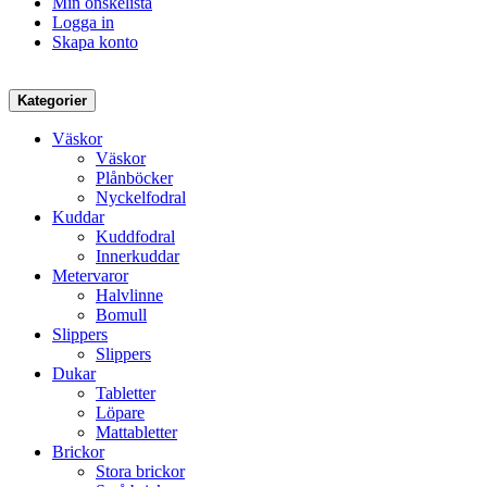
Min önskelista
Logga in
Skapa konto
Kategorier
Väskor
Väskor
Plånböcker
Nyckelfodral
Kuddar
Kuddfodral
Innerkuddar
Metervaror
Halvlinne
Bomull
Slippers
Slippers
Dukar
Tabletter
Löpare
Mattabletter
Brickor
Stora brickor