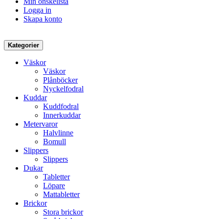
Min önskelista
Logga in
Skapa konto
Kategorier
Väskor
Väskor
Plånböcker
Nyckelfodral
Kuddar
Kuddfodral
Innerkuddar
Metervaror
Halvlinne
Bomull
Slippers
Slippers
Dukar
Tabletter
Löpare
Mattabletter
Brickor
Stora brickor