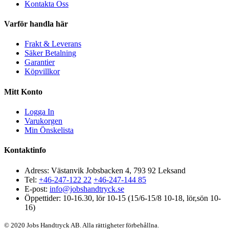
Kontakta Oss
Varför handla här
Frakt & Leverans
Säker Betalning
Garantier
Köpvillkor
Mitt Konto
Logga In
Varukorgen
Min Önskelista
Kontaktinfo
Adress: Västanvik Jobsbacken 4, 793 92 Leksand
Tel:
+46-247-122 22
+46-247-144 85
E-post:
info@jobshandtryck.se
Öppettider: 10-16.30, lör 10-15 (15/6-15/8 10-18, lör,sön 10-
16)
© 2020 Jobs Handtryck AB. Alla rättigheter förbehållna.