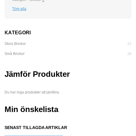
Töm alla
KATEGORI
Stora Brickor
12
Små Brickor
16
Jämför Produkter
Du har inga produkter att jämföra.
Min önskelista
SENAST TILLAGDA ARTIKLAR