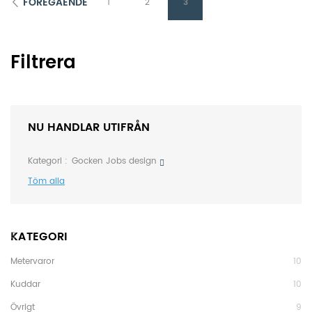
FÖREGÅENDE
1
2
3
Filtrera
NU HANDLAR UTIFRÅN
Kategori
Gocken Jobs design
Töm alla
KATEGORI
Metervaror
10
Kuddar
10
Övrigt
9