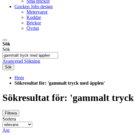
Små brickor
Gocken Jobs design
Metervaror
Kuddar
Brickor
Övrigt
Sök
Sök
Avancerad Sökning
Sök
Hem
Sökresultat för: 'gammalt tryck med äpplen'
Sökresultat för: 'gammalt tryc
Filtrera
Sortera
Asc