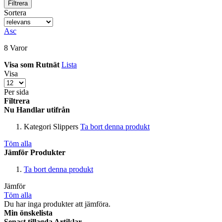
Filtrera
Sortera
Asc
8
Varor
Visa som
Rutnät
Lista
Visa
Per sida
Filtrera
Nu Handlar utifrån
Kategori
Slippers
Ta bort denna produkt
Töm alla
Jämför Produkter
Ta bort denna produkt
Jämför
Töm alla
Du har inga produkter att jämföra.
Min önskelista
Senast tillagda Artiklar