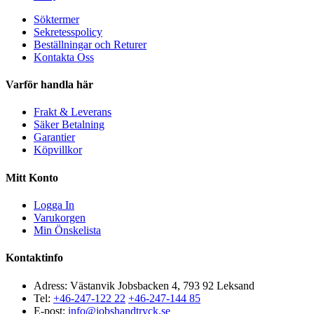
Söktermer
Sekretesspolicy
Beställningar och Returer
Kontakta Oss
Varför handla här
Frakt & Leverans
Säker Betalning
Garantier
Köpvillkor
Mitt Konto
Logga In
Varukorgen
Min Önskelista
Kontaktinfo
Adress: Västanvik Jobsbacken 4, 793 92 Leksand
Tel:
+46-247-122 22
+46-247-144 85
E-post:
info@jobshandtryck.se