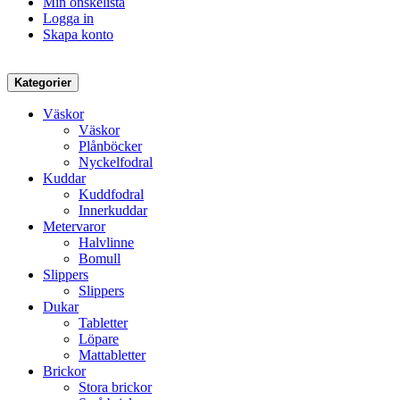
Min önskelista
Logga in
Skapa konto
Kategorier
Väskor
Väskor
Plånböcker
Nyckelfodral
Kuddar
Kuddfodral
Innerkuddar
Metervaror
Halvlinne
Bomull
Slippers
Slippers
Dukar
Tabletter
Löpare
Mattabletter
Brickor
Stora brickor