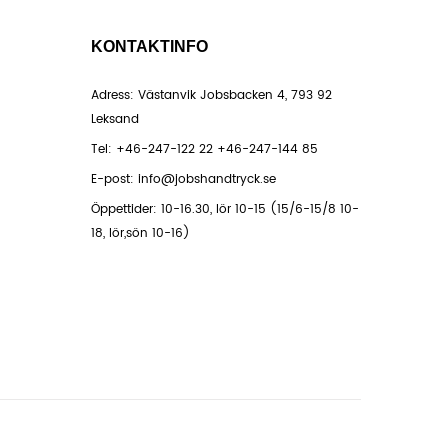
KONTAKTINFO
Adress: Västanvik Jobsbacken 4, 793 92
Leksand
Tel:
+46-247-122 22
+46-247-144 85
E-post:
info@jobshandtryck.se
Öppettider: 10-16.30, lör 10-15 (15/6-15/8 10-
18, lör,sön 10-16)