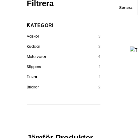
Filtrera
Sortera
KATEGORI
Väskor
3
Kuddar
3
Metervaror
4
Slippers
1
Dukar
1
Brickor
2
Jämför Produkter