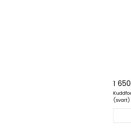
1 650
Kuddfod
(svart)