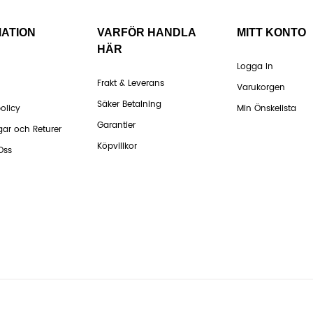
MATION
VARFÖR HANDLA
MITT KONTO
HÄR
Logga In
Frakt & Leverans
Varukorgen
Säker Betalning
olicy
Min Önskelista
Garantier
gar och Returer
Köpvillkor
Oss