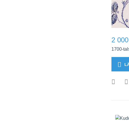
2 000
1700-tals
L