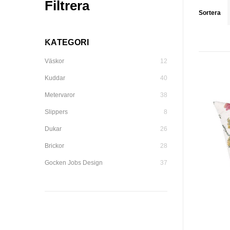
Filtrera
Sortera
KATEGORI
Väskor
12
Kuddar
40
Metervaror
38
Slippers
8
Dukar
26
Brickor
28
Gocken Jobs Design
37