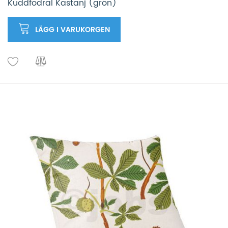
Kuddfodral Kastanj (grön)
LÄGG I VARUKORGEN