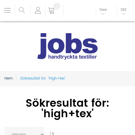
Swe
SEK
Hem
Sökresultat för: 'high+tex'
Sökresultat för:
'high+tex'