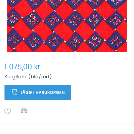
1 075,00 kr
Korgfläta (blå/röd)
LÄGG I VARUKORGEN