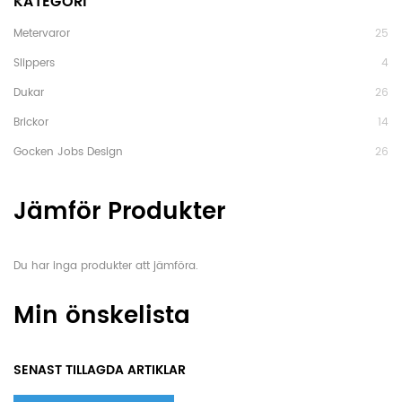
KATEGORI
Metervaror
25
Slippers
4
Dukar
26
Brickor
14
Gocken Jobs Design
26
Jämför Produkter
Du har inga produkter att jämföra.
Min önskelista
SENAST TILLAGDA ARTIKLAR