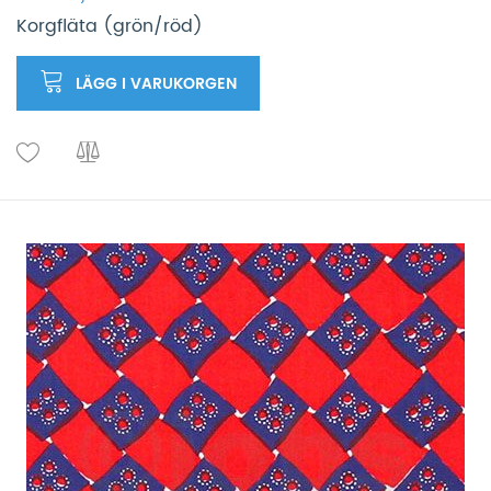
Korgfläta (grön/röd)
LÄGG I VARUKORGEN